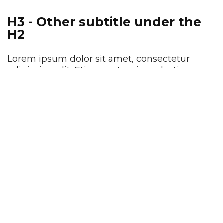
H3 - Other subtitle under the
H2
Lorem ipsum dolor sit amet, consectetur
adipiscing elit. Etiam eu turpis molestie,
dictum est a, mattis tellus. Sed dignissim,
metus nec fringilla accumsan, risus sem
sollicitudin lacus, ut interdum tellus elit sed
risus. Maecenas eget condimentum velit, sit
amet feugiat lectus.
SHARE