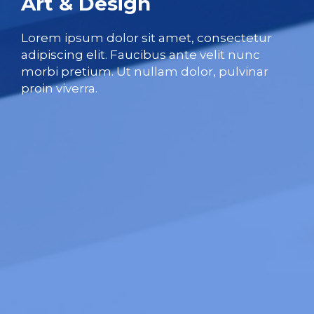
Art & Design
Lorem ipsum dolor sit amet, consectetur
adipiscing elit. Faucibus ante velit nunc
morbi pretium. Ut nullam dolor, pulvinar
proin viverra.